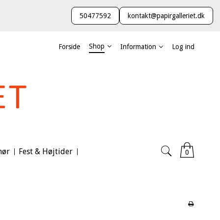
50477592
kontakt@papirgalleriet.dk
Shop
Forside
Information
Log ind
hør
Fest & Højtider
0