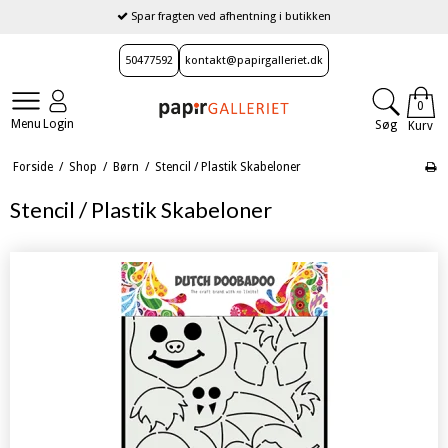
Spar fragten ved afhentning i butikken
50477592
kontakt@papirgalleriet.dk
0
Menu
Login
Søg
Kurv
Forside
/
Shop
/
Børn
/
Stencil / Plastik Skabeloner
Stencil / Plastik Skabeloner