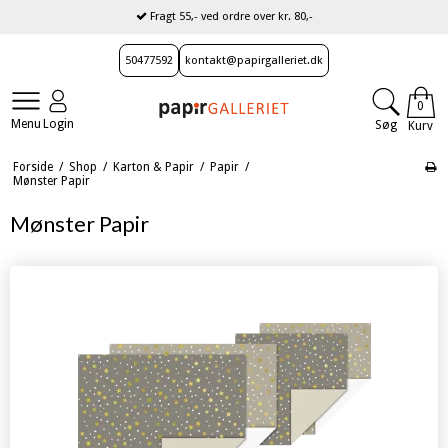
Spar fragten ved afhentning i butikken
Fragt 55,- ved ordre over kr. 80,-
50477592
kontakt@papirgalleriet.dk
0
Menu
Login
Søg
Kurv
Forside
/
Shop
/
Karton & Papir
/
Papir
/
Mønster Papir
Mønster Papir