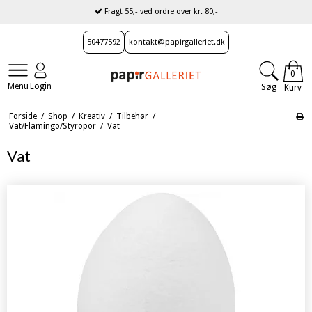
Fragt 55,- ved ordre over kr. 80,-
50477592
kontakt@papirgalleriet.dk
0
Menu
Login
Søg
Kurv
Forside
/
Shop
/
Kreativ
/
Tilbehør
/
Vat/Flamingo/Styropor
/
Vat
Vat