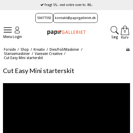
Spar fragten ved afhentning i butikken
Fragt 55,- ved ordre over kr. 80,-
50477592
kontakt@papirgalleriet.dk
0
Menu
Login
Søg
Kurv
Forside
/
Shop
/
Kreativ
/
Dies/Foil/Maskiner
/
Stansemaskiner
/
Vaessen Creative
/
Cut Easy Mini starterskit
Cut Easy Mini starterskit