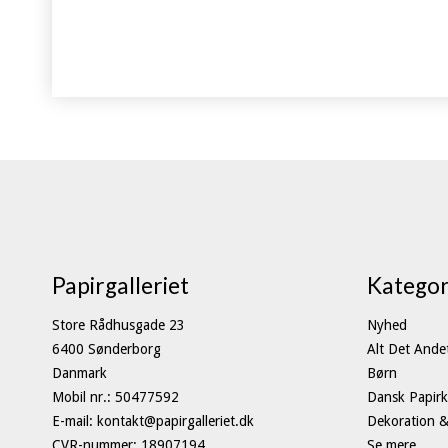
Papirgalleriet
Kategor
Store Rådhusgade 23
Nyhed
6400 Sønderborg
Alt Det Ande
Danmark
Børn
Mobil nr.
:
50477592
Dansk Papirk
E-mail
:
kontakt@papirgalleriet.dk
Dekoration &
CVR-nummer
:
18907194
Se mere