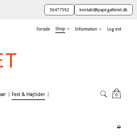
50477592
kontakt@papirgalleriet.dk
Shop
Forside
Information
Log ind
hør
Fest & Højtider
0