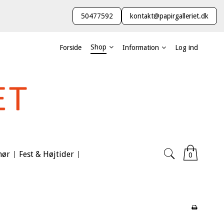
50477592
kontakt@papirgalleriet.dk
Shop
Forside
Information
Log ind
hør
Fest & Højtider
0