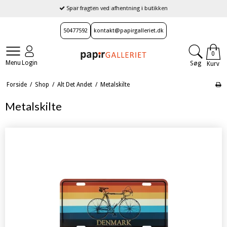
Spar fragten ved afhentning i butikken
50477592
kontakt@papirgalleriet.dk
0
Menu
Login
Søg
Kurv
Forside
/
Shop
/
Alt Det Andet
/
Metalskilte
Metalskilte