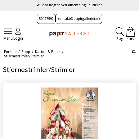
Spar fragten ved afhentning i butikken
50477592
kontakt@papirgalleriet.dk
0
Menu
Login
Søg
Kurv
Forside
/
Shop
/
Karton & Papir
/
Stjernestrimler/Strimler
Stjernestrimler/Strimler