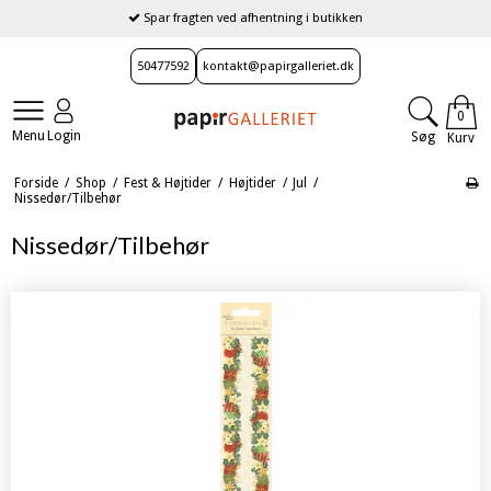
Spar fragten ved afhentning i butikken
50477592
kontakt@papirgalleriet.dk
0
Menu
Login
Søg
Kurv
Forside
/
Shop
/
Fest & Højtider
/
Højtider
/
Jul
/
Nissedør/Tilbehør
Nissedør/Tilbehør