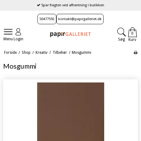
Spar fragten ved afhentning i butikken
50477592
kontakt@papirgalleriet.dk
0
Menu
Login
Søg
Kurv
Forside
/
Shop
/
Kreativ
/
Tilbehør
/
Mosgummi
Mosgummi