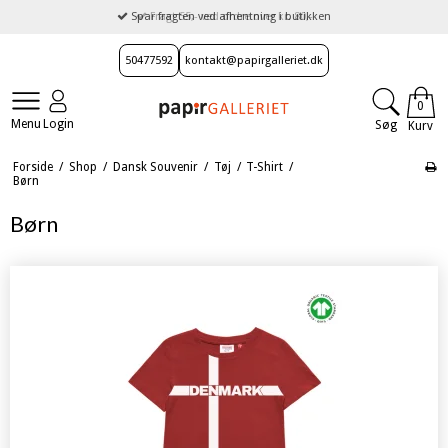
Spar fragten ved afhentning i butikken
50477592
kontakt@papirgalleriet.dk
0
Menu
Login
Søg
Kurv
Forside
/
Shop
/
Dansk Souvenir
/
Tøj
/
T-Shirt
/
Børn
Børn