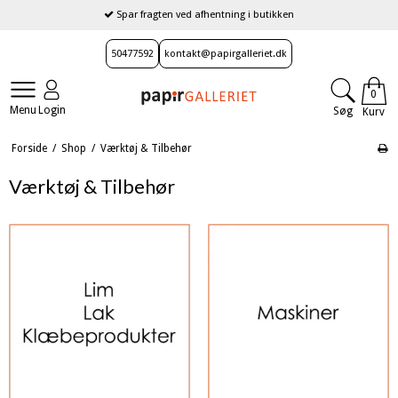
Spar fragten ved afhentning i butikken
50477592
kontakt@papirgalleriet.dk
0
Menu
Login
Søg
Kurv
Forside
/
Shop
/
Værktøj & Tilbehør
Værktøj & Tilbehør