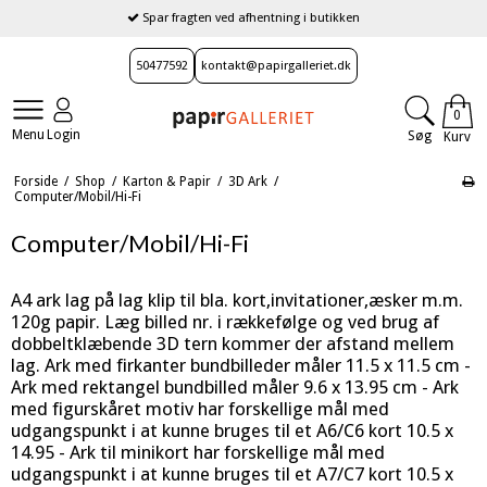
Spar fragten ved afhentning i butikken
50477592
kontakt@papirgalleriet.dk
0
Menu
Login
Søg
Kurv
Forside
/
Shop
/
Karton & Papir
/
3D Ark
/
Computer/Mobil/Hi-Fi
Computer/Mobil/Hi-Fi
A4 ark lag på lag klip til bla. kort,invitationer,æsker m.m.
120g papir. Læg billed nr. i rækkefølge og ved brug af
dobbeltklæbende 3D tern kommer der afstand mellem
lag. Ark med firkanter bundbilleder måler 11.5 x 11.5 cm -
Ark med rektangel bundbilled måler 9.6 x 13.95 cm - Ark
med figurskåret motiv har forskellige mål med
udgangspunkt i at kunne bruges til et A6/C6 kort 10.5 x
14.95 - Ark til minikort har forskellige mål med
udgangspunkt i at kunne bruges til et A7/C7 kort 10.5 x